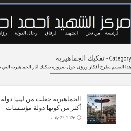
ايا
حريات
تجارب
المحاصصة
معاول الهدم
لة وتعرقل اي محاولة لإخراج ليبيا من أزمتها .
بناء القوة المدنية يرتبط بمشروع تفكيك
آثار الجماهيرية
July 31, 2026