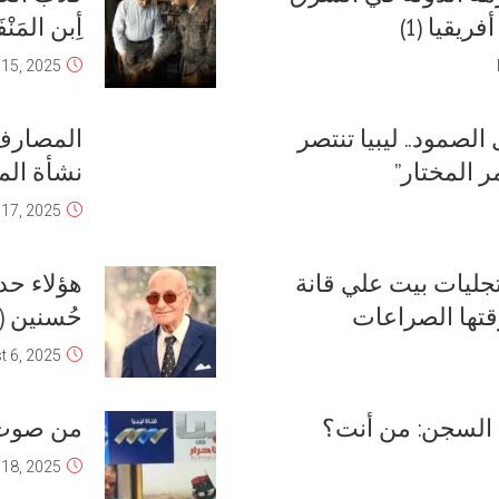
يقيا (1)
أِبن المَنْ
15, 2025
صمود.. ليبيا تنتصر
المصارف 
ر المختار”
نشأة الم
17, 2025
 تجليات بيت علي قانة
هؤلاء حد
زقتها الصراعات
حُسنين (3)
t 6, 2025
 السجن: من أنت؟
من صوت 
 18, 2025