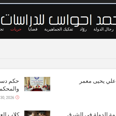
رجال الدولة
روّاد
تفكيك الجماهيرية
قضايا
حريات
تج
 علي يحيى معمر
حكم دستو
والمحكمة 
 30, 2026
أزمة الدولة في الشرق
كلاب الع