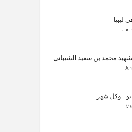
ي ليبيا
June
شهيد محمد بن سعيد الشيباني
Jun
و .. وكل شهر
May