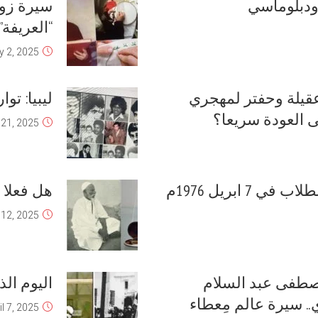
ودبلوماسي
سيرة زوج
“العريفة
 2, 2025
عقيلة وحفتر لمهجري
ليبيا: تو
ى العودة سريعا؟
l 21, 2025
تقرير: انتفاضة الطلاب في 7 ابريل 1976م
هل فعلا ح
l 12, 2025
صطفى عبد السلام
اليوم الذكرى 49 لمش
.. سيرة عالم مِعطاء
il 7, 2025