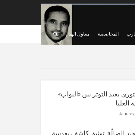
ارب
المحاصصة
معاول الهدم
ري يعيد التوتر بين «النواب»
العليا
January
قيد الضالّة: توثيق كاشف بعدسة