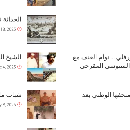
الحداثة ف
 18, 2025
ورفلي … توأم العنف مع
الشيخ ال
 السنوسي المقرحي
e 4, 2025
 متحفها الوطني بعد
شباب ماي
 8, 2025