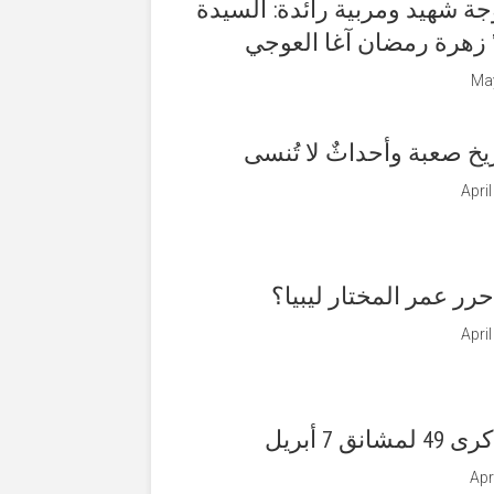
ة شهيد ومربية رائدة: السيدة
” زهرة رمضان آغا العوجي
May
اريخ صعبة وأحداثٌ لا تُنسى
Apri
رر عمر المختار ليبيا؟
Apri
انق 7 أبريل
Apr