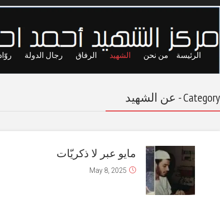
ايا
حريات
تجارب
المحاصصة
معاول الهدم
شهادات حول جهود الشهيد أحمد
“الدعوية والتعليمية والتنظيمية” التي
قدمها لمسلمي غويانا
January 4, 2026