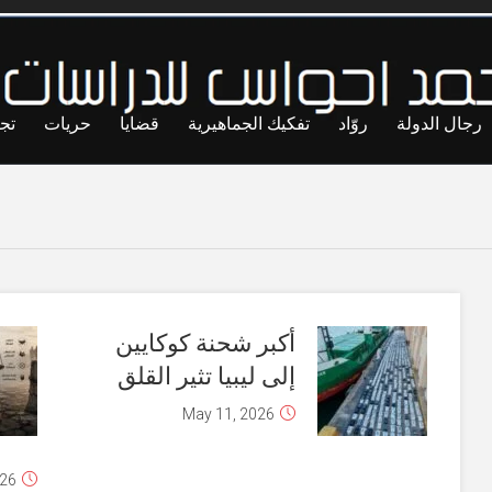
رجال الدولة
روّاد
تفكيك الجماهيرية
قضايا
حريات
تج
أكبر شحنة كوكايين
إلى ليبيا تثير القلق
May 11, 2026
026