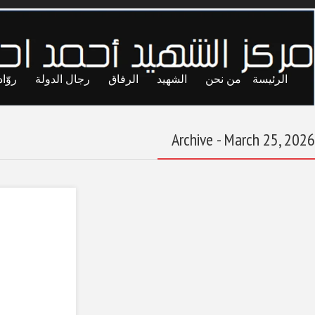
ايا
حريات
تجارب
المحاصصة
معاول الهدم
تفكيك إرث
الجماهيرية في قطاع
النفط
March 25, 2026