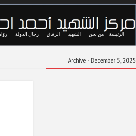
ايا
حريات
تجارب
المحاصصة
معاول الهدم
«اللواء 444 قتال»
يُصعّد خلافاته مع بقايا
جهاز «دعم الاستقرار»
December 5, 2025