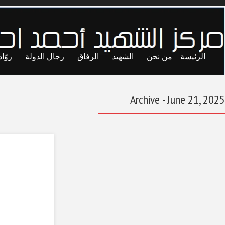
ايا
حريات
تجارب
المحاصصة
معاول الهدم
نقص التمويل يهدد
تشغيل النهر الصناعي
في ليبيا
June 21, 2025