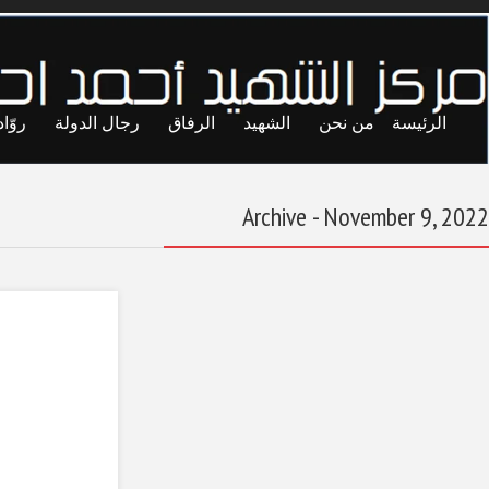
ايا
حريات
تجارب
المحاصصة
معاول الهدم
رواية “المجند” الجسر
التاريخي الأثير بين
إريتريا وليبيا
November 9, 2022