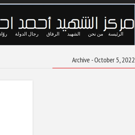
ايا
حريات
تجارب
المحاصصة
معاول الهدم
رسالة من زامبيا:
ليس بالانتخابات
وحدها تأتي
الديمقراطية
October 5, 2022