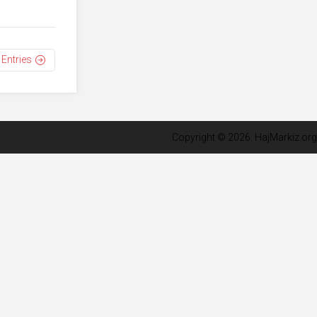
Older Entries