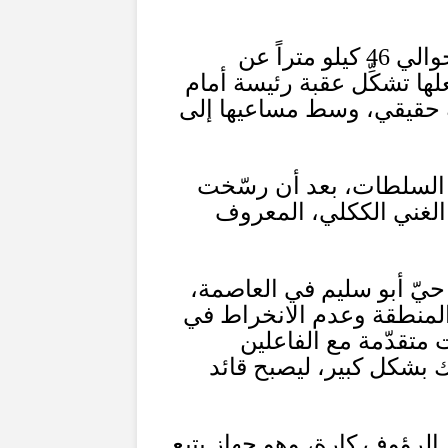
حوالي
46
كيلو متراً عن
ها تشكِّل عقبة رئيسة أمام
 حقيقي، وسط مساعيها إلى
 السلطات، بعد أن رسّخت
 الغني الككلي، المعروف
 حيّ أبو سليم في العاصمة،
 المنطقة وعدم الانخراط في
متقدّمة مع الفاعلين
 بشكل كبير، ليصبح قائد
 الرؤوف كارة، وهو جهاز يتبع