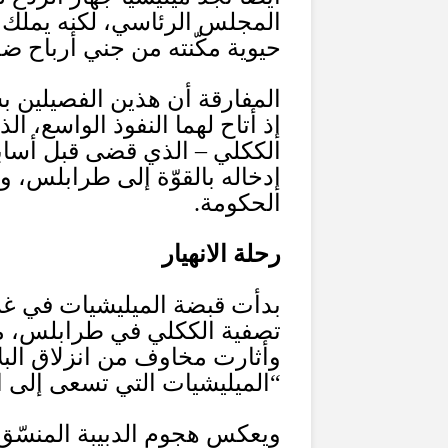
المجلس الرئاسي، لكنه يملك ن
حيوية مكّنته من جني أرباح ض
المفارقة أن هذين الفصيلين ب
إذ أتاح لهما النفوذ الواسع، ال
الككلي – الذي قضى قبل أساب
إدخاله بالقوّة إلى طرابلس، و
الحكومة
.
رحلة الانهيار
بدأت قبضة الميليشيات في غرب 
تصفية الككلي في طرابلس، م
وأثارت مخاوف من انزلاق البل
“
الميليشيات التي تسعى إلى
ويعكس هجوم الدبيبة المنسّق و