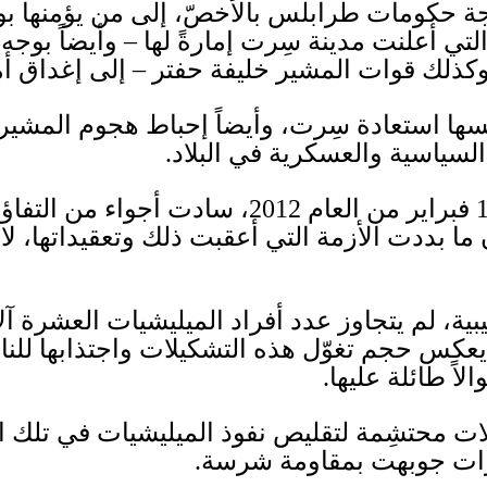
ة حكومات طرابلس بالأخصّ، إلى من يؤمنها ب
لتي أعلنت مدينة سِرت إمارةً لها
–
وأيضاً بوجه
وكذلك قوات المشير خليفة حفتر
–
إلى إغداق أ
فسها استعادة سِرت، وأيضاً إحباط هجوم المشير
 السياسية والعسكرية في البلاد
.
فبراير من العام
2012
، سادت أجواء من التفاؤل
 بددت الأزمة التي أعقبت ذلك وتعقيداتها، لا سي
يبية، لم يتجاوز عدد أفراد الميليشيات العشرة 
ما يعكس حجم تغوّل هذه التشكيلات واجتذابها ل
اً طائلة عليها
.
لات محتشِمة لتقليص نفوذ الميليشيات في تلك 
وات جوبهت بمقاومة شرسة
.