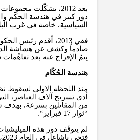
بعد
2012
، تشكّلت مجموعات مس
دور كبير في هندسة الحكم وا
السياسية، خاصة في غرب البلا
ففي
2013
، أقدم رئيس الحكوم
صادماً وكشف عن هشاشة الدو
يتمّ الإفراج عنه بعد تفاهُمات 
هندسة الحُكّام
منذ اللحظة الأولى لسقوط نظام
أدى تسريح آلاف العناصر، التي
من المقاتلين بسرعة، بهدف تأ
“
ثوار
17
فبراير
“.
لم يتوقّف دور هذه الميليشيا
فتحي باشاغا، في العام
2023
،