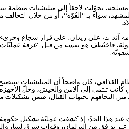
لحة، تحوّلت لاحقاً إلى ميليشيات منظمة تتنا
لمشهد، سواء بـ
“
القُوّة
“
، أو من خلال التحالف 
د
.
ة آنذاك، علي زيدان، على قرار شجاع وجريء ف
لة، فاختُطف هو نفسه من قبل
“
غرفة عمليّات ث
شفويّة
.
 القذافي، كان واضحاً أن الميليشيات ستصبح ال
 كانت تنتمي إلى الأمن والجيش، وحلّ الأجهزة ا
مين التحاقهم بجبهات القتال، ضمن تشكيلات مس
ت عند هذا الحدّ، إذ كشفت عمليّة تشكيل حكومة
 عبر توافق من البرلمان، وقوات شرق ليبيا، وا