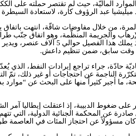
موارد الماليّة، حيث لم تقتصر حملته على الك
د ميليشيا عبد الرؤوف كارة، لاستعادة السيطرة
لمرة، من خلال مفاوضات شاقّة، انتهت باتفاق
إرهاب والجريمة المنظّمة، وهو اتفاق جنّب طرا
ذ يملك هذا الفصيل حوالي
5
آلاف عنصر، ويدير س
ي وقت سابق، ضمن تنظيم
داعش
.
ديّة حادّة، جراء تراجع إيرادات النفط، الذي يُعد
تكرّرة الناجمة عن احتجاجات أو غير ذلك، تمّ ا
 ما أجبر كثيراً منها على البحث عن
“
موارد بد
لى ضغوط الدبيبة، إذ اعتقلت إيطاليا آمر الشر
 صادرة عن المحكمة الجنائية الدولية، التي تته
كان مسؤولاً عن احتجاز المئات في العاصمة ط