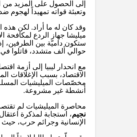
إلى الحصول على المزيد من ال
وتعبئة قواته تمهيداً لهجوم ض
وقد كان له ما أراد
.
لكن هذه ا
ميليشا جهاز الردع لمكافحة ال
ستكون داميّة بين الطرفين، إ
حوالي ألف متشدد، قاتلوا ف
مع انحدار ليبيا إلى أزمة اقتصا
الاقتصاد، بسبب الإغلاقات الم
مخصّصات الميليشيات المسلحة،
أنشطة غير مشروعة
.
محاصرة الميليشيات لم تقتصر ع
نجيم
، استجابة لمذكرة اعتقال
الإنسانية وجرائم حرب، حيث 