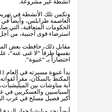
أنشطة غير مشروعة
.
وتكمن تلك الأنشطة في تهريب ا
العاصمة طرابلس، وأيضاً في ال
الحكومات المتعاقبة، التي 
استرضاء قوى أجنبية، من أجل 
مقابل ذلك، حافظت بعض الميل
نفسها طرفاً
“
لا غنى عنه
“
، عل
اختصاراً بـ
“
غنيوة
“.
بدأ غنيوة مسيرته في العام
11
المكتظّ بالسكان، مقراً لقوا
أية مناوشات بين الميليشيات،
السياسيين والعسكريين في غرب
أكبر فصيل مسلح في غرب البل
أيضاً نجد ميليشيا جهاز الردع