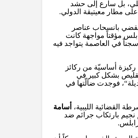
كلي، بل سارع إلى حشد
 على مطار معيتيقة الدولي
.
 يقضي بانسحاب عناصر
بلس مؤقتاً مواجهة كانت
جناً في العاصمة يتواجد فيه
ّ ركيزة أساسيّة من ركائز
لتقليص بشكل كبير في
يلة
“
، فوجدت ضالّتها في
طة القضائية الليبية،
أسامة
م نجيم بارتكاب جرائم ضد
رابلس
.