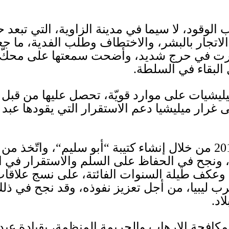
لوقود، لا سيما في مدينة الزاوية، التي تبعد 
اتجار بالبشر، والاختطاف وطلب الفدية، ما جعل
صارت في حرج شديد، وأضحت سمعتها على محكّ
البقاء في السلطة
.
يشيات على موارد قويّة، تحصل عليها من قبل
ى غرار ميليشيا دعم الاستقرار التي يقودها عبد
20
من خلال إنشاء كتيبة
“
أبو سليم
“
، واتّخذ من
ته، ونجح في الحفاظ على السلم والاستقرار في
 وعكف طيلة السنوات الفائتة، على نسج علاقات 
 ليبيا، من أجل تعزيز نفوذه، وقد نجح في ذلك
اد
.
 لمكافحة الإرهاب والجريمة المنظمة، بقيادة عبد