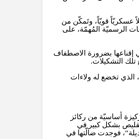
سكريّاً قويّاً، وتَمكّن من
 الرسميّة المُهمّة، على
ي إقناعها بضرورة الاصطفاف
 تلك التشكيلات
.
ً، الذي تخضع له ولاءات
ركيزة أساسيّة من ركائز
لتقليص بشكل كبير في
يلة
“
، فوجدت ضالّتها في