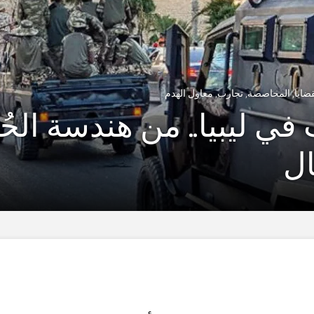
قضايا
,
المحاصصة
,
تجارب
,
معاول الهدم
في ليبيا.. من هندسة الحُ
ال