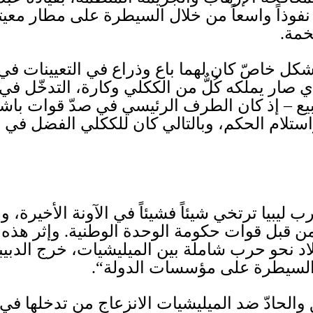
فوذاً واسعاً من خلال السيطرة على مطار معي
خمة
.
شكل خاصّ كان لهما باع وذراع في التعيينات في
ذي صار يملكه كُلٌّ من الككلي وكارة، التدخّل في
يع – إذ كان الطرف الرئيسي في صدّ قوات باشا
استلام الحكم، وبالتالي كان للككلي الفضل في ب
ليبيا ترتخي شيئاً فشيئاً في الآونة الأخيرة، و
ن قبل قوات حكومة الوحدة الوطنية
.
وإثر هذه ا
اد نحو حرب شاملة بين الميليشيات، خرج الدبي
 السيطرة على مؤسسات الدولة
“.
الحادّ ضد الميليشيات الانزعاج من تدخلها في 