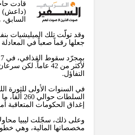
قادت حاج
(
داعش
)
ا
السابق، 
وقد تولّت تلك الميليشيات بن
جعلها رقماً صعباً في المعادلة
بمجرّد سقوط القذافي، في
17
لأكثر من
42
عاماً
.
لكن سرعان ما
التفاؤل
.
في السنوات الأولى للثورة الل
السلطات حوالي
260
ألفاً، 
إغداق الحكومات المتعاقبة أموال
وعلى ذلك، سجّلت ليبيا محاو
مخصصاتها المالية، وهي خط