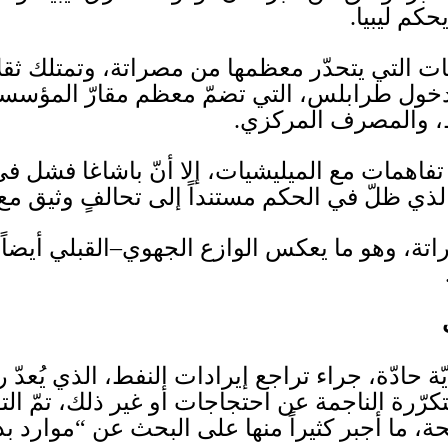
حكم ليبيا
.
ت التي يتحدّر معظمها من مصراتة، وتمتلك ثقلاً ع
خول طرابلس، التي تضمّ معظم مقارّ المؤسسات
ط، والمصرف المركزي
.
فاهمات مع الميليشيات، إلا أنّ باشاغا فشل ف
 الذي ظلّ في الحكم مستنداً إلى تحالفٍ وثيق مع
اتة، وهو ما يعكس الوازع الجهوي
–
القبلي أيضا
ّة حادّة، جراء تراجع إيرادات النفط، الذي يُعدّ 
تكرّرة الناجمة عن احتجاجات أو غير ذلك، تمّ ا
 ما أجبر كثيراً منها على البحث عن
“
موارد بد