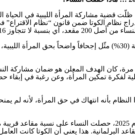
ظلّت قضية مشاركة المرأة الليبية في الحياة
راج نظام الكوتا ضمن قانون
“
نظام الاقتراع
”
في
للنساء من أصل
200
مقعد، أي بنسبة لا تتجاوز
16%.
ة
(30%)
مثّل إجحافاً واضحاً بحق المرأة الليبي
ل مرة، كان الهدف المعلن هو ضمان مشاركة الن
 لفكرة تمكين المرأة، وعن رغبة في إبقاء حضور
نظام بأنه انتهاك في حق المرأة، لأنه لم يمنح
م
2025
، حصلت النساء على نسبة مقاعد قريبة م
اعد البرلمانية
.
هذا يعني أن الكوتا كانت العا