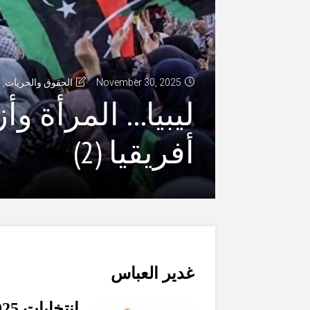
November 30, 2025
الحقوق والحريات
,
ا
ليبيا… المرأة و
أفريقيا (2)
غدير العباس
انتخابات
25 …