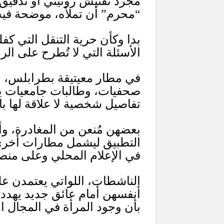
مجرد تفتيش روتيني أو تدقيق
“
محرم
”
أن تملأه، موضحة فيه 
بدا وكأن حرية التنقل التي ك
الأسئلة التي لا تُطرح على الر
في مطار معيتيقة بطرابلس، ح
صحفيات، وطالبات جامعيات ي
تفاصيل شخصية لا علاقة لها ب
بعضهن مُنعن من المغادرة، و
التطبيق ليشمل مطارات أخرى ف
في الإعلام المحلي وعلى منص
الناشطات، اللواتي يعتمدن ع
أنفسهن أمام عائق جديد يهدد
بأن وجود المرأة في المجال 