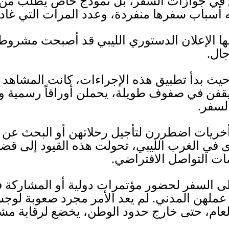
 في جوازات السفر، بل نموذج خاص يُطلب من 
أسباب سفرها منفردة، وعدد المرات التي غادرت 
فلها الإعلان الدستوري الليبي قد أصبحت مشرو
جال
.
يث بدأ تطبيق هذه الإجراءات، كانت المشاهد 
قفن في صفوف طويلة، يحملن أوراقاً رسمية و
السفر
.
أخريات اضطررن لتأجيل رحلاتهن أو البحث عن 
ي الغرب الليبي، تحولت هذه القيود إلى قضية 
ات التواصل الافتراضي
.
لى السفر لحضور مؤتمرات دولية أو المشاركة ف
 عملهن المدني
.
لم يعد الأمر مجرد صعوبة لوج
العام، حتى خارج حدود الوطن، يخضع لرقابة مش