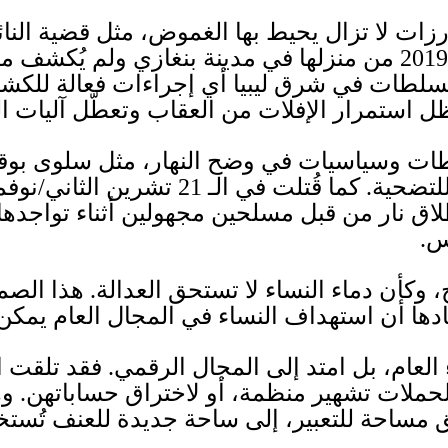
زات لا تزال يحيط بها الغموض، مثل قضية النائ
2019
من منزلها في مدينة بنغازي ولم يُكشف م
سلطات في شرق ليبيا أي إجراءات فعالة للكش
ل استمرار الإفلات من العقاب وتعطّل آليات ا
ات وسياسيات في وضح النهار، مثل سلوى بوق
للتضحية
.
كما قُتلت في الـ
21
تشرين الثاني
/
نوفم
لاق نار من قبل مسلحين مجهولين أثناء تواجده
س
.
، وكأن دماء النساء لا تستحق العدالة
.
هذا الصم
دها أن استهداف النساء في المجال العام يمكن 
العام، بل امتد إلى المجال الرقمي
.
فقد تلقت ا
لحملات تشهير منظمة، أو لاختراق حساباتهن
.
وه
ق مساحة للتعبير، إلى ساحة جديدة للعنف تُست