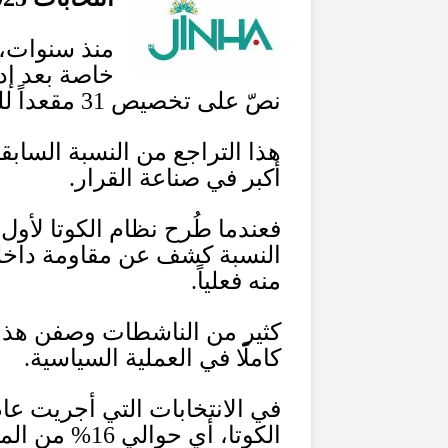
منذ سنوات، 
خاصة بعد إد
نصّ على تخصيص
31
مقعداً 
هذا التراجع من النسبة السابق
أكبر في صناعة القرار
.
فعندما طُرح نظام الكوتا لأو
النسبة كشف عن مقاومة داخلية
منه فعلياً
.
كثير من الناشطات وصفن هذا ال
كاملًا في العملية السياسية
.
في الانتخابات التي أجريت عا
الكوتا، أي حوالي
16%
من المق