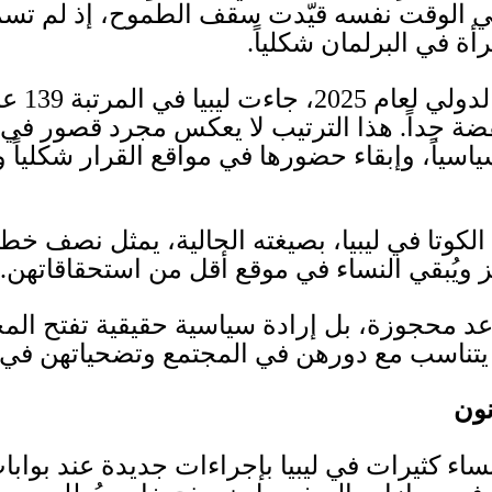
 في الوقت نفسه قيّدت سقف الطموح، إذ لم تس
ة في البرلمان شكلياً
.
 الدولي لعام
2025
، جاءت ليبيا في المرتبة
139
عا
ضة جداً
.
هذا الترتيب لا يعكس مجرد قصور في 
ياسياً، وإبقاء حضورها في مواقع القرار شكلياً وم
لكوتا في ليبيا، بصيغته الحالية، يمثل نصف خطو
 ويُبقي النساء في موقع أقل من استحقاقاتهن
.
عد محجوزة، بل إرادة سياسية حقيقية تفتح المجال
ا يتناسب مع دورهن في المجتمع وتضحياتهن في
نون
ساء كثيرات في ليبيا بإجراءات جديدة عند بواب