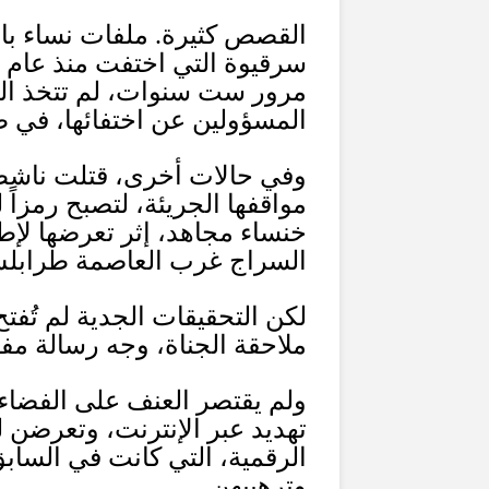
القصص كثيرة
.
ملفات نساء بار
سرقيوة التي اختفت منذ عام
مرور ست سنوات، لم تتخذ ال
المسؤولين عن اختفائها، في ظ
وفي حالات أخرى، قتلت ناشط
مواقفها الجريئة، لتصبح رمزاً 
خنساء مجاهد، إثر تعرضها لإط
السراج غرب العاصمة طرابل
لكن التحقيقات الجدية لم تُفتح
ملاحقة الجناة، وجه رسالة مفا
ولم يقتصر العنف على الفضاء 
تهديد عبر الإنترنت، وتعرضن 
الرقمية، التي كانت في الساب
وترهيبهن
.