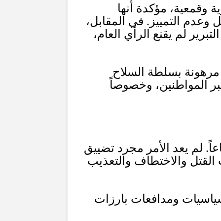
ة وقمعية، مؤكدة أنها
 وعدم التمييز
.
في المقابل،
لتبرير لم يقنع الرأي العام،
ت مرهونة بسلطة السلاح
بر المواطنين، وخصوصاً
اً
.
لم يعد الأمر مجرد تضييق
 القتل والاختطاف والتعذيب
ياسيات ومدافعات بارزات