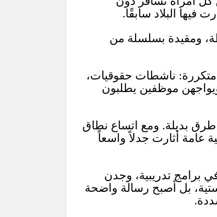
كل امرأة تسافر دون
فيها البلاد سابقًا
.
طة، ومقيدة بسلسلة من
متكررة
:
ناشطات حقوقيات،
يواجهن موظفين يطلبون
طرق بديلة
.
ومع اتساع نطاق
عامة أثارت جدلاً واسعاً
ي برامج تدريبية، وجدن
ستية، بل أصبح رسالة واضحة
ددة
.