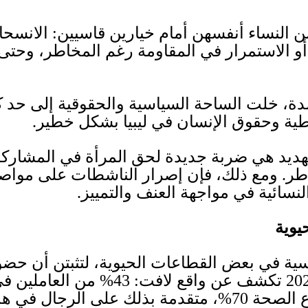
من النساء أنفسهن أمام خيارين قاسيين
:
الانسحا
 الاستمرار في المقاومة رغم المخاطر، وحتى 
دة، خلت الساحة السياسية والحقوقية إلى حد كب
طية وحقوق الإنسان في ليبيا بشكل خطير
.
 تهديد هي ضربة جديدة لحق المرأة في المشاركة
اطر
.
ومع ذلك، فإن إصرار الناشطات على مواصلة
لنسائية في مواجهة العنف والتمييز
.
يوية
ية في بعض القطاعات الحيوية، لتثبتن أن حضو
20
تكشف عن واقع لافت
: 43%
من العاملين في
ع الصحة
70%
، متقدمة بذلك على الرجال في هذ