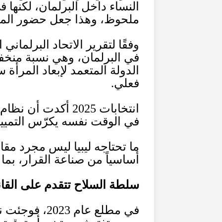
النساء داخل البرلمان، لكنها
ملحوظ، وهذا جعل حضور المرأ
وفقًا لتقرير الاتحاد البرلماني
في البرلمان، وهي نسبة منخف
الدولة المتعمد لإبعاد المرأة س
فعلي
.
انتخابات
2025
أكدت أن نظام ا
في الوقت نفسه يكرّس التمييز
ما تحتاجه ليبيا ليس مجرد مقا
أساسياً من صناعة القرار، بم
سلطة السلاح تتقدم على القا
في مطلع عام
2023
، فوجئت ن