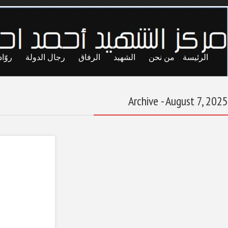
ايا
حريات
تجارب
المحاصصة
معاول الهدم
التكبالي والقذافي..
علاقة ملتبسة (6)
August 7, 2025