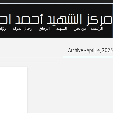
ايا
حريات
تجارب
المحاصصة
معاول الهدم
عاشق طرابلس
April 4, 2025