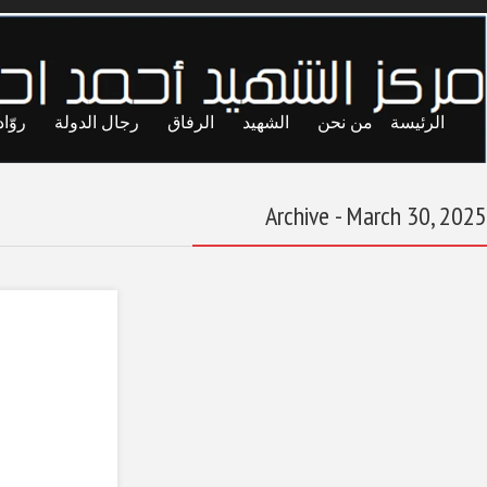
ايا
حريات
تجارب
المحاصصة
معاول الهدم
الإعلامُ والقانونُ
وليالي طرابلسَ
القديمةِ
March 30, 2025