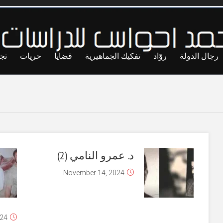
رجال الدولة
روّاد
تفكيك الجماهيرية
قضايا
حريات
تج
د. عمرو النامي (2)
November 14, 2024
024