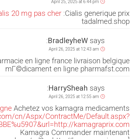
9020HP%u516D%u5927%u6570%u636E%u4