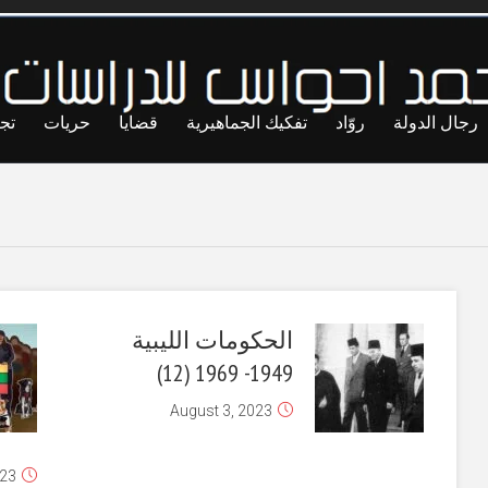
رجال الدولة
روّاد
تفكيك الجماهيرية
قضايا
حريات
تج
الحكومات الليبية
1949- 1969 (12)
August 3, 2023
023