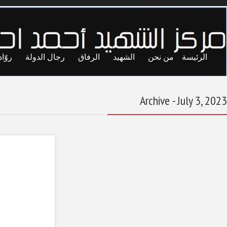
ايا
حريات
تجارب
المحاصصة
معاول الهدم
درس “عبدالله
السنوسي” الأوّل
July 3, 2023