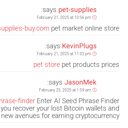
, a revolu
that harnes