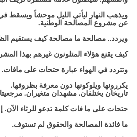
عون بأذنيهم