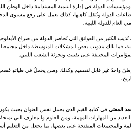
ومؤسسات الدولة في إدارة التنمية المستدامة داخل الوطن ا
ا قطاعات الدولة وتُثقل كاهلها، كذلك تعمل على رفع مستوى الدخ
.
 العام للدولة الليبية
ي تُذيب الكثير من العوائق التي تُحاصر الدولة من صراع الأيدلوج
ركبة، فما بالك بتذويب بعض المشكلات المتوسطة داخل مجتمعنا ا
.
مؤامرات المختلفة على تفتيت وتجزئة الشعب الليبي
يبيا وطنٌ واحدٌ غير قابل لتقسيم وكذلك وطن يحملُ في طياتهِ غضب
.
اريخ
د المفتي
في كتابهِ القيم الذي يحمل نفس العنوان بحيث يكون
ومن العلوم والمعارف التي تمنحه
،
العديد من المهارات المهمة
بما يجعل من التعليم أس
،
ولمة والمجتمعات المنفتحة على بعضها