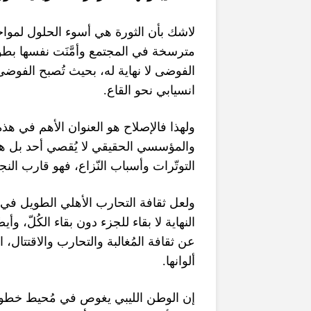
لاشك بأن الثورة هي أسوء الحلول لمواجه
مترسخة في المجتمع وأمَّنَت نفسها بطو
الفوضى لا نهاية له، بحيث تُصبح الفو
.
انسيابي نحو القاع
ولهذا فالإصلاح هو العنوان الأهم في ه
والمؤسسي الحقيقي لا يُقصي أحد بل هو يُ
التوتّرات وأسباب النّزاع، فهو قارب الن
ولعل ثقافة التحارب الأهلي الطويل في ا
النهاية لا بقاء للجزء دون بقاء الكُلّ،
عن ثقافة المُغالبة والتحارب والاقتتال
.
ألوانها
إن الوطن الليبي يغوص في مُحيط خطوط ج