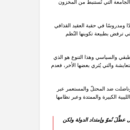
لجامعة التي تُستنبط من المخزون
ًا ومدروسًا في حقبة العقيد القذافي
ي ترفض بطبيعة تكوينها النُظم
لطبقي والسياسي وهذا التنوع هو الذي
عايشة والتي يُثري بعضها الأخر، فعدم
دت وناضلت ضد المحتلّ والمستعمر عبر
ليبية الكبيرة والممتدة وعبر نظامها
عطَّلَ ن
مو
وإمتداد الدولة ولكن