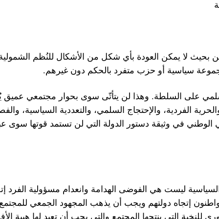
ة
بحيث لا يمكن العودة بأي شكل من الأشكال للنُظم الشمولية 
.
لحكم دون غيرهم
متفرد با
أو حزب
سياسية
مجموعة
ى سوى بحوار مجتمعي عميق يُن
وهذا لن يتأت
.
سلمي على السلطة
والفص
،
والتعددية السياسية
،
والإحتجاج السلمي
،
لحرية الفردية
ي الوطني في وثيقة دستور الدولة التي لن تستمد قوتها سوى عبر
السياسية ليست هي الفوضى الهدامة وانعدام مسؤولية الفرد إتجا
مواطنون إتجاه دولتهم ويجب أن يذهب المجهود الجمعي للمجتمع 
ي للنخبة التي ينتجها المجتمع والتي يجب أن تعيد لها هيبة الأفر