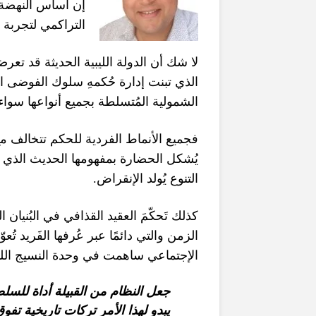
إن أساس النهضة 
التراكمي لتجربة 
لا شك أن الدولة الليبية الحديثة قد تعر
الذي تبنت إدارة حُكمهِ سلوك الفوضى ال
الشمولية المُتسلطة بجميع أنواعها سو
فجميع الأنماط الفردية للحكم تتخالف مع
يُشكل الحضارة بمفهومها الحديث الذي يت
.
التنوع يُولد الإنقراض
كذلك تَحكّمَ العقيد القذافي في البُنيان
الزمن والتي دائمًا عبر عُرفها الفَريد ت
الإجتماعي ساهمت في وحدة النسيج الل
جعل النظام من القبيلة أداة للسلطة
يبدو لهذا الأمر تركات تاريخية تف