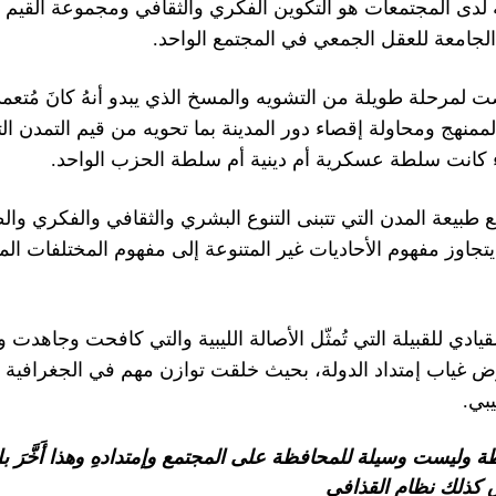
لدى المجتمعات هو التكوين الفكري والثقافي ومجموعة القيم ا
.
الجامعة للعقل الجمعي في المجتمع الواحد
ضت لمرحلة طويلة من التشويه والمسخ الذي يبدو أنهُ كانَ مُتعمد
ممنهج ومحاولة إقصاء دور المدينة بما تحويه من قيم التمدن الت
.
اء كانت سلطة عسكرية أم دينية أم سلطة الحزب الواحد
 طبيعة المدن التي تتبنى التنوع البشري والثقافي والفكري وا
جاوز مفهوم الأحاديات غير المتنوعة إلى مفهوم المختلفات المت
 القيادي للقبيلة التي تُمثّل الأصالة الليبية والتي كافحت وجاه
ُعوّض غياب إمتداد الدولة، بحيث خلقت توازن مهم في الجغرافية ال
.
يبي
 وليست وسيلة للمحافظة على المجتمع وإمتدادهِ وهذا أَخَّرَ بل 
وق كذلك نظام القذافي