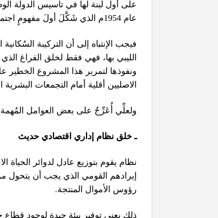
على أول لبنة لها في تأسيس الدولة الوطني
م الذي شَكَّلَ أولَ مفهومٍ اجت
1954
عام
فيجب الإنتباه إلى أن التركيبة السُكانية
الليبي بها، فهي فقط لخلق الفراغ الذي يمت
ونفوذها لتمرير هذا المشروع الخطير عل
الاصليين أقلية أمام التجمعات البشرية 
ولعلِّي أُعَرِّجُ على بعض العوامل المُهم
ـ
خلق نظام إداري اقتصادي حديث
نظام يقوم بتوزيع عادل لدوائر الحياة ال
إيرادهم القومي الذي يجب أن يتحول من 
.
رؤوس الأموال المنتجة
ذلك يعني توفير بيئة جيدة لوجود قطاع