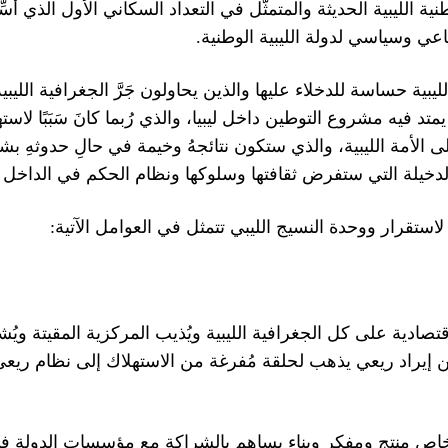
ة الليبية الحديثة والمتمثّل في التعداد السكاني الأول الذي أُسّ
.
ماعي وسياسي لدولة الليبية الوطنية
 الليبية حساسة للدخلاء عليها والذين يحاولون جَرَّ الجغرافية ال
د فيه مشروع التوطين داخل ليبيا، والذي رُبما كانَ سَبَبًا لاسته
ى الأمة الليبية، والذي ستكون نتائجهُ وخيمة في حالِ حدوثه
الدخيلة التي ستفرض ثقافتها وسلوكها ونظام الحكم في الداخل ا
:
ة لاستقرار ووحدة النسيج الليبي تتمثل في العوامل الآتية
اقتصادية على كل الجغرافية الليبية ويُذيب المركزية المقيتة و
إيراد ريعي يذهب لحلقة مُفرغة من الاستهلاك إلى نظام ريعي مُ
 خاص منتج ومفكر وبناء يساهم بالشراكة مع مؤسسات الدولة ف