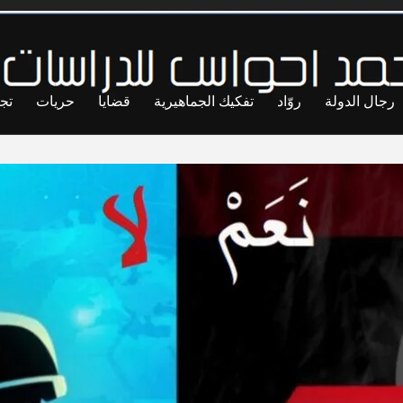
رجال الدولة
روّاد
تفكيك الجماهيرية
قضايا
حريات
تج