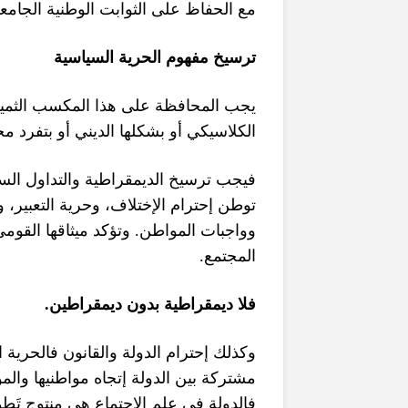
مع الحفاظ على الثوابت الوطنية الجامع
ترسيخ مفهوم الحرية السياسية
يجب المحافظة على هذا المكسب الثمين 
الكلاسيكي أو بشكلها الديني أو بتفرد 
فيجب ترسيخ الديمقراطية والتداول ال
وا
،
وحرية التعبير
،
توطن إحترام الإختلاف
وتؤكد ميثاقها القوم
.
وواجبات المواطن
.
المجتمع
.
فلا ديمقراطية بدون ديمقراطين
وكذلك إحترام الدولة والقانون فالحرية 
مشتركة بين الدولة إتجاه مواطنيها وال
فالدولة في علم الإجتماع هي منتوج تَطور