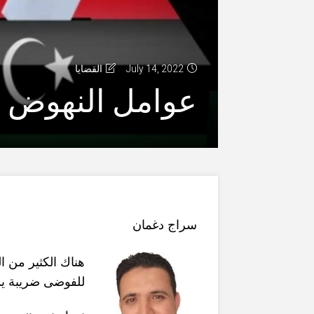
القضايا
July 14, 2022
عوامل النهوض بال
سراج دغمان
هناك الكثير من ا
للفوضى ضريبة يدف