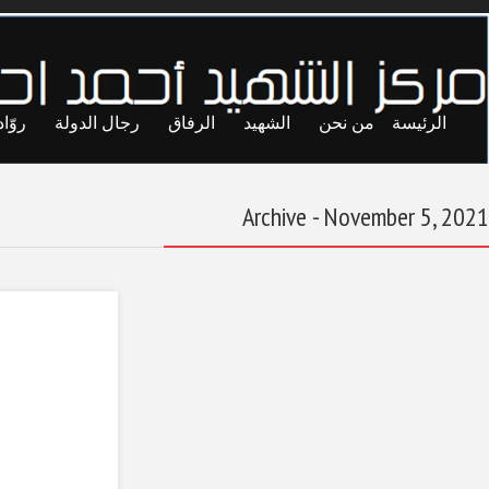
ايا
حريات
تجارب
المحاصصة
معاول الهدم
البعد الغيبي وأثره في
معركة التحرر من
الاستبداد
November 5, 2021