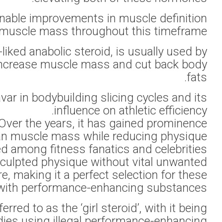
hardness, an
bodybuilders and
This section will p
fats. Due to t
effects. This