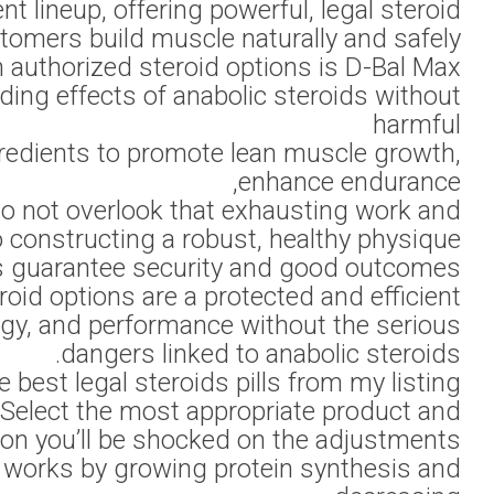
a complement d
unwanted effects.
and accelerate post
Choosing trust
option fo
Anavar is a 