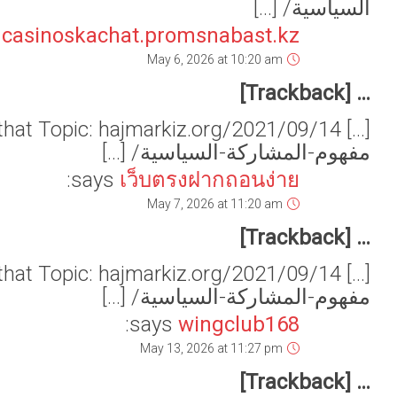
[…] There you can find 39426 additional Info to that Topic: hajmarkiz.org/2021/09/14/تأصيل-
[…] There you will find 77214 more Information to that Topic: hajmarkiz.org/2021/09/14/تأصيل-