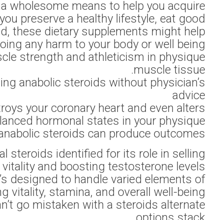
muscle, stre
They have bee
Though constr
is unlawful because
If you’re struggl