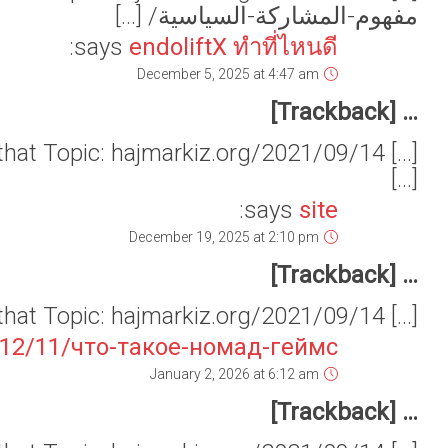
[…] Find More Info here on that Topic: hajmarkiz.org/20
says:
https:/