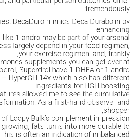
Compared to ana
Known for i
muscle densit
but they are not a
your genetics.
in them. I sugges
influence of
I perceive 
shed, and work