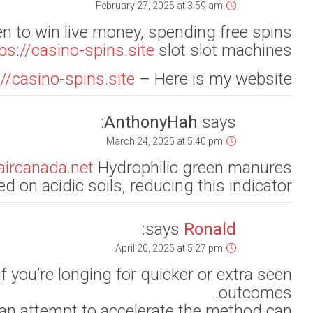
as welcome bonus 
.
https://c
are used to comb
It’s impo
Remember, nice ach