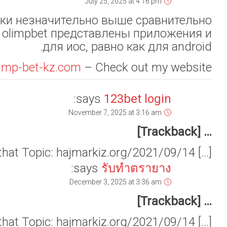
[…] There you can find 38379 more Information on that Topic: hajmarkiz.org/2021/09/14/تأصيل-