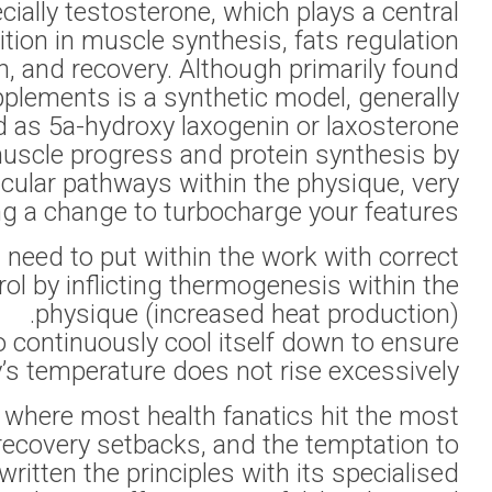
in nature, 
It Is intrig
training and
important
depend on illeg