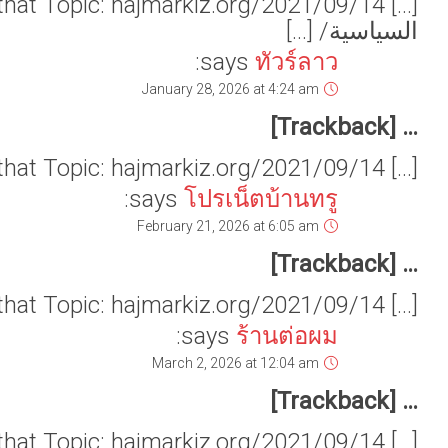
[…] Find More Information here on that Topic: hajmarkiz.org/2021/09/1