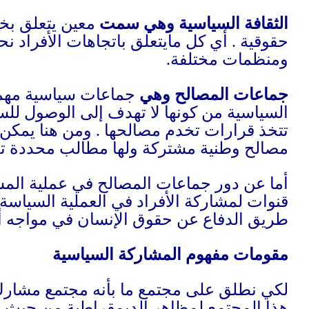
ت سياسية
و
قيم
م فرعية أومؤسسات
ختلف عن الأحزاب
لسلطة الحاكمة لكي
ت
من أفراد تربطه
م
.
المختلفة
دور كبير في توفير
لديمقراطية عن
 إلى مدى ممارسة
الديمقراطية تعني