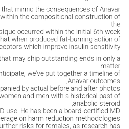
in a much safer me
Additionally, i
Anavar (Oxan
of weeks. To off
Dr. O’Connor ha