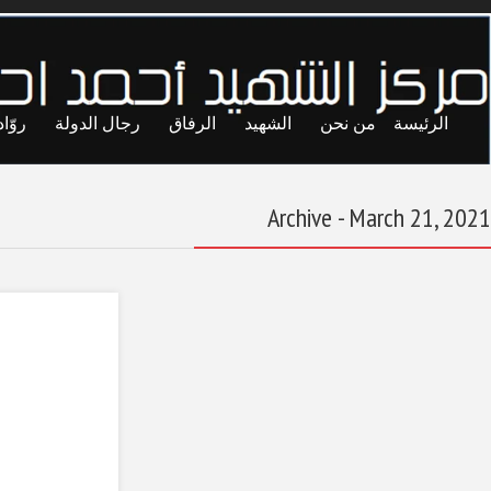
ايا
حريات
تجارب
المحاصصة
معاول الهدم
مأسسة الحراك
الحزبي ودوره في
التطوير البرلماني في
ليبيا
March 21, 2021