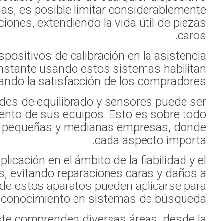
dinámico. Gracias a e
las sacudidas, el so
También significativo es
al consumidor. El sopor
dar soluc
Para los dueños de
importante para
trascendental para 
Asimismo, los equipo
monitoreo de calidad. Ha
los dispositiv
perfecciona
Las áreas de 