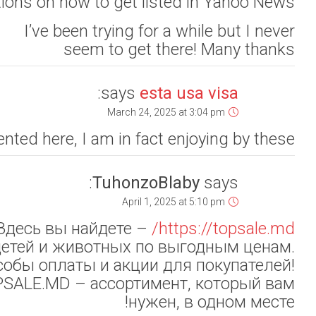
Hello mates, pleasan
– ваш надежный о
бытовую технику, э
Быстрая доставк
Покупайте легко, 