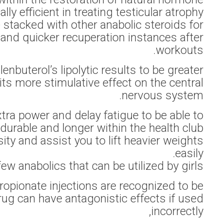
manufacturing. We have
much more benefit
than those of mos
Not simply this, it i
This is likely that will 
As mentioned
painful, bodybuilders