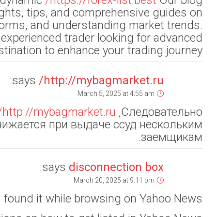
is a premier online r
world of forex t
choosing reliabl
Whether you’re a begin