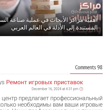
طني في مؤسسة الجيش
Leave a comment
починить игровая п
различных ма