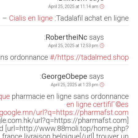
pharmacies
or
pharmaci
[url=https://maps.google.com.hk/url?q=https://pharmafst.c
Europe[/url] trouver
mod=space&