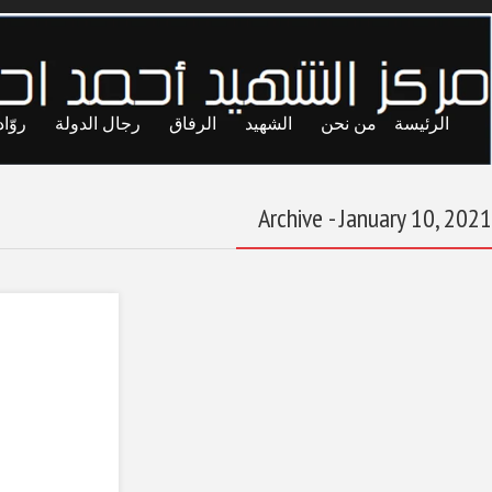
ايا
حريات
تجارب
المحاصصة
معاول الهدم
المناضل على بشير
رفيق رحلة العودة
يتذكر (13)
January 10, 2021